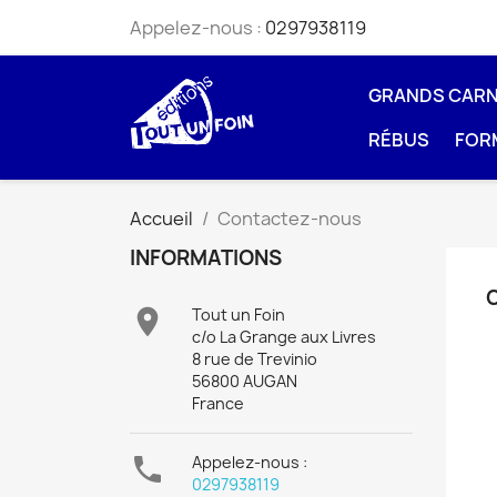
Appelez-nous :
0297938119
GRANDS CAR
RÉBUS
FOR
Accueil
Contactez-nous
INFORMATIONS

Tout un Foin
c/o La Grange aux Livres
8 rue de Trevinio
56800 AUGAN
France

Appelez-nous :
0297938119