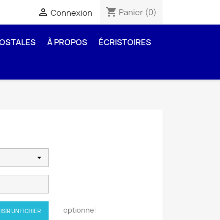
shopping_cart

Panier
(0)
Connexion
POSTALES
À PROPOS
ÉCRISTOIRES
optionnel
ISIR UN FICHIER