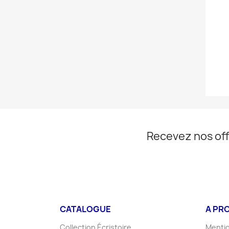
Recevez nos off
CATALOGUE
A PR
Collection Écristoire
Mentio