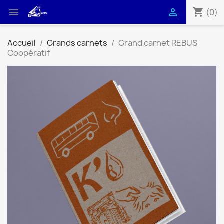
shopping_cart


(0)
Accueil
Grands carnets
Grand carnet REBUS
Coopératif